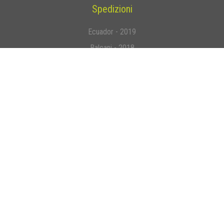
Spedizioni
Ecuador - 2019
Balcani - 2018
Cile - 2016
Venezuela - 2015
Nuova Zelanda - 2013
Tutte le spedizioni
Altro
Testimonianze
Sostenitori