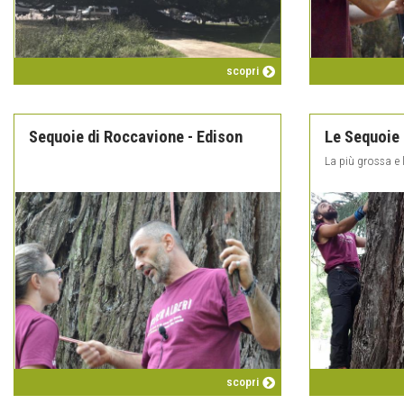
scopri
Sequoie di Roccavione - Edison
Le Sequoie
La più grossa e l
scopri