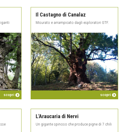
Il Castagno di Canalaz
giganti
Misurato e arrampicato dagli esploratori GTF.
scopri
scopri
L'Araucaria di Nervi
osse
Un gigante spinoso che produce pigne di 7 chili