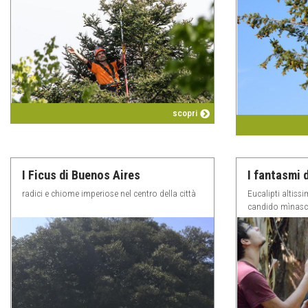
scopri
I Ficus di Buenos Aires
I fantasmi 
radici e chiome imperiose nel centro della città
Eucalipti altiss
candido mìnasco