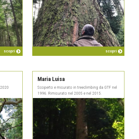
scopri
scopri
Maria Luisa
r 2020
Scoperto e misurato in treeclimbing da GTF nel
1996. Rimisurato nel 2005 e nel 2015.