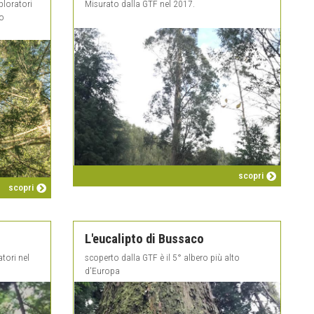
ploratori
Misurato dalla GTF nel 2017.
to
scopri
scopri
L'eucalipto di Bussaco
tori nel
scoperto dalla GTF è il 5° albero più alto
d'Europa