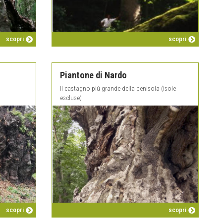
scopri
scopri
Piantone di Nardo
Il castagno più grande della penisola (isole
escluse)
scopri
scopri