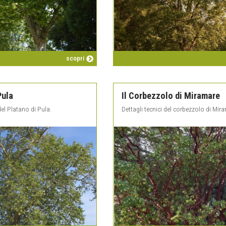
scopri
Pula
Il Corbezzolo di Miramare
del Platano di Pula.
Dettagli tecnici del corbezzolo di Mir