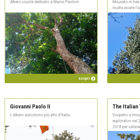
Albero scuola dedicato a Marco Paoloni
Misurato in tree
risulta essere l'
scopri
Giovanni Paolo II
The Italian
L'albero autoctono più alto d'Italia
Scoperto e misur
esploratori nel 
2018 per valutar