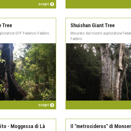
scopri
e Tree
Shuishan Giant Tree
sploratore GTF Federico Fabbro.
Misurato dal nostro esploratore Fede
Fabbro.
scopri
ito - Moggessa di Là
Il "metrosideros" di Monse