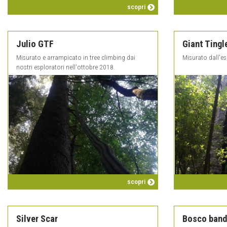
scopri
Julio GTF
Giant Tingl
Misurato e arrampicato in tree climbing dai
Misurato dall'e
nostri esploratori nell'ottobre 2018.
scopri
Silver Scar
Bosco band