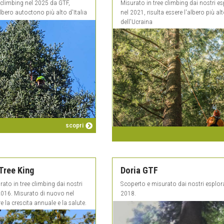
 climbing nel 2025 da GTF,
Misurato in tree climbing dai nostri es
albero autoctono più alto d'Italia
nel 2021, risulta essere l'albero più al
dell'Ucraina
scopri
 Tree King
Doria GTF
ato in tree climbing dai nostri
Scoperto e misurato dai nostri esplora
2016. Misurato di nuovo nel
2018.
e la crescita annuale e la salute.