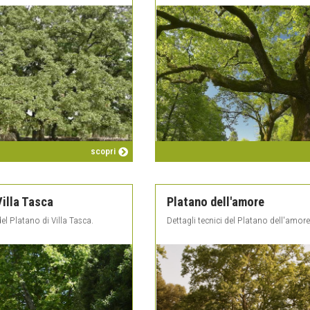
scopri
Villa Tasca
Platano dell'amore
del Platano di Villa Tasca.
Dettagli tecnici del Platano dell'amore