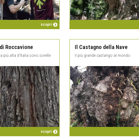
scopri
 di Roccavione
Il Castagno della Nave
a più alta d'Italia sono sorelle
il più grande castango al mondo
scopri