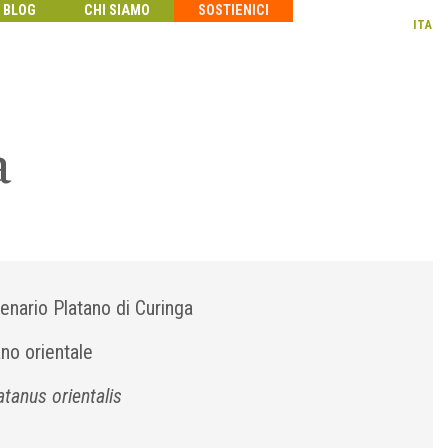
BLOG
CHI SIAMO
SOSTIENICI
ITA
a
lenario
Platano di Curinga
ano orientale
atanus orientalis