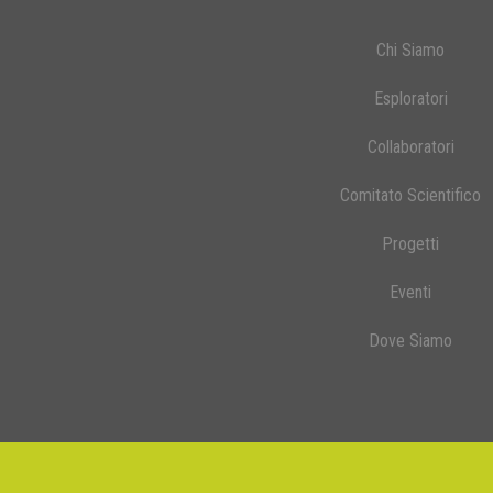
Chi Siamo
Esploratori
Collaboratori
Comitato Scientifico
Progetti
Eventi
Dove Siamo