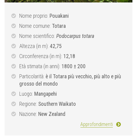
Nome proprio:
Pouakani
Nome comune:
Totara
Nome scientifico:
Podocarpus totara
Altezza (in m):
42,75
Circonferenza (in m):
12,18
Età stimata (in anni):
1800 ± 200
Particolarità:
è il Totara più vecchio, più alto e più
grosso del mondo
Luogo:
Mangapehi
Regione:
Southern Waikato
Nazione:
New Zealand
Approfondimenti