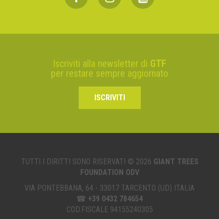
Iscriviti alla newsletter di
GTF
per restare sempre aggiornato
ISCRIVITI
TUTTI I DIRITTI SONO RISERVATI © 2026
GIANT TREES
FOUNDATION ODV
VIA PONTEBBANA, 64 - 33017 TARCENTO (UD) ITALIA
☎
+39 0432 784654
COD.FISCALE 94155240305