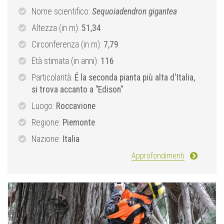
Nome scientifico:
Sequoiadendron gigantea
Altezza (in m):
51,34
Circonferenza (in m):
7,79
Età stimata (in anni):
116
Particolarità:
É la seconda pianta più alta d'Italia,
si trova accanto a "Edison"
Luogo:
Roccavione
Regione:
Piemonte
Nazione:
Italia
Approfondimenti