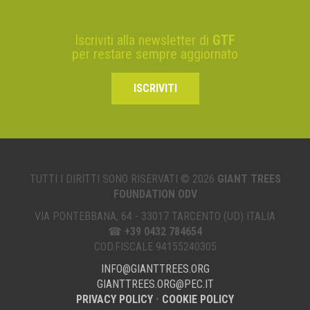
Iscriviti alla newsletter di
GTF
per restare sempre aggiornato
ISCRIVITI
TUTTI I DIRITTI SONO RISERVATI © 2026
GIANT TREES
FOUNDATION ODV
VIA PONTEBBANA, 64 - 33017 TARCENTO (UD) ITALIA
☎
+39 0432 784654
COD.FISCALE 94155240305
INFO@GIANTTREES.ORG
GIANTTREES.ORG@PEC.IT
PRIVACY POLICY
•
COOKIE POLICY