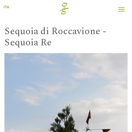
ITA
Toggl
navig
Sequoia di Roccavione -
Sequoia Re