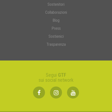
Sostenitori
Collaborazioni
Blog
Press
Sostienici
Trasparenza
Segui
GTF
sui social network