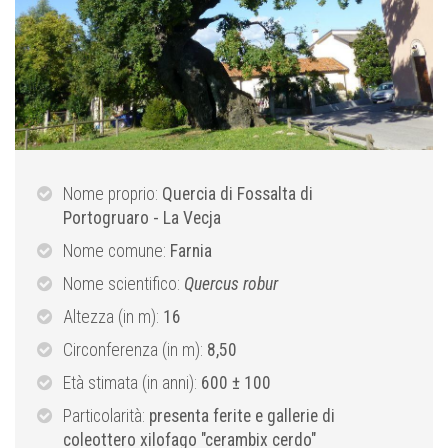
Nome proprio:
Quercia di Fossalta di
Portogruaro - La Vecja
Nome comune:
Farnia
Nome scientifico:
Quercus robur
Altezza (in m):
16
Circonferenza (in m):
8,50
Età stimata (in anni):
600 ± 100
Particolarità:
presenta ferite e gallerie di
coleottero xilofago "cerambix cerdo"