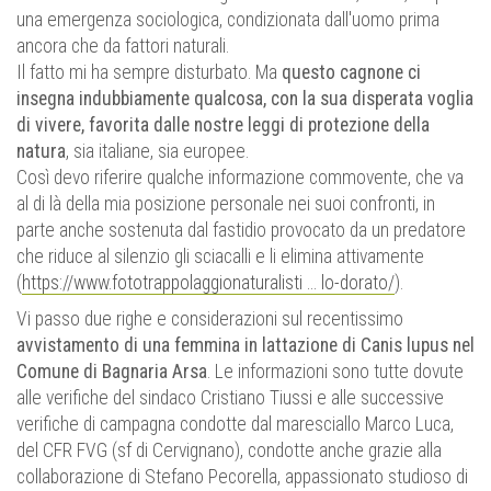
una emergenza sociologica, condizionata dall'uomo prima
ancora che da fattori naturali.
Il fatto mi ha sempre disturbato. Ma
questo cagnone ci
insegna indubbiamente qualcosa, con la sua disperata voglia
di vivere, favorita dalle nostre leggi di protezione della
natura
, sia italiane, sia europee.
Così devo riferire qualche informazione commovente, che va
al di là della mia posizione personale nei suoi confronti, in
parte anche sostenuta dal fastidio provocato da un predatore
che riduce al silenzio gli sciacalli e li elimina attivamente
(
https://www.fototrappolaggionaturalisti ... lo-dorato/
).
Vi passo due righe e considerazioni sul recentissimo
avvistamento di una femmina in lattazione di Canis lupus nel
Comune di Bagnaria Arsa
. Le informazioni sono tutte dovute
alle verifiche del sindaco Cristiano Tiussi e alle successive
verifiche di campagna condotte dal maresciallo Marco Luca,
del CFR FVG (sf di Cervignano), condotte anche grazie alla
collaborazione di Stefano Pecorella, appassionato studioso di