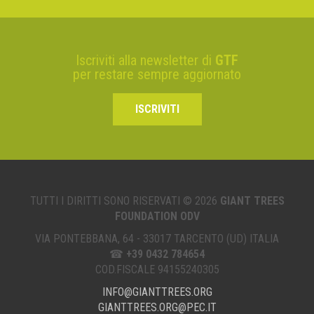
Iscriviti alla newsletter di
GTF
per restare sempre aggiornato
ISCRIVITI
TUTTI I DIRITTI SONO RISERVATI © 2026
GIANT TREES
FOUNDATION ODV
VIA PONTEBBANA, 64 - 33017 TARCENTO (UD) ITALIA
☎
+39 0432 784654
COD.FISCALE 94155240305
INFO@GIANTTREES.ORG
GIANTTREES.ORG@PEC.IT