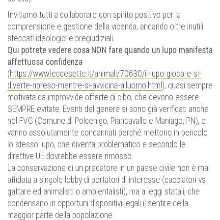
Invitiamo tutti a collaborare con spirito positivo per la
comprensione e gestione della vicenda, andando oltre inutili
steccati ideologici e pregiudiziali.
Qui potrete vedere cosa NON fare quando un lupo manifesta
affettuosa confidenza
(
https://www.leccesette.it/animali/70630/il-lupo-gioca-e-si-
diverte-ripreso-mentre-si-avvicina-alluomo.html
), quasi sempre
motivata da improvvide offerte di cibo, che devono essere
SEMPRE evitate. Eventi del genere si sono già verificati anche
nel FVG (Comune di Polcenigo, Piancavallo e Maniago, PN), e
vanno assolutamente condannati perché mettono in pericolo
lo stesso lupo, che diventa problematico e secondo le
direttive UE dovrebbe essere rimosso.
La conservazione di un predatore in un paese civile non è mai
affidata a singole lobby di portatori di interesse (cacciatori vs
gattare ed animalisti o ambientalisti), ma a leggi statali, che
condensano in opportuni dispositivi legali il sentire della
maggior parte della popolazione.