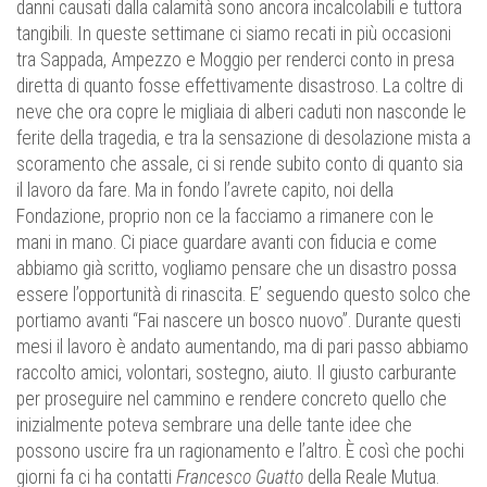
danni causati dalla calamità sono ancora incalcolabili e tuttora
tangibili. In queste settimane ci siamo recati in più occasioni
tra Sappada, Ampezzo e Moggio per renderci conto in presa
diretta di quanto fosse effettivamente disastroso. La coltre di
neve che ora copre le migliaia di alberi caduti non nasconde le
ferite della tragedia, e tra la sensazione di desolazione mista a
scoramento che assale, ci si rende subito conto di quanto sia
il lavoro da fare. Ma in fondo l’avrete capito, noi della
Fondazione, proprio non ce la facciamo a rimanere con le
mani in mano. Ci piace guardare avanti con fiducia e come
abbiamo già scritto, vogliamo pensare che un disastro possa
essere l’opportunità di rinascita. E’ seguendo questo solco che
portiamo avanti “Fai nascere un bosco nuovo”. Durante questi
mesi il lavoro è andato aumentando, ma di pari passo abbiamo
raccolto amici, volontari, sostegno, aiuto. Il giusto carburante
per proseguire nel cammino e rendere concreto quello che
inizialmente poteva sembrare una delle tante idee che
possono uscire fra un ragionamento e l’altro. È così che pochi
giorni fa ci ha contatti
Francesco Guatto
della Reale Mutua.