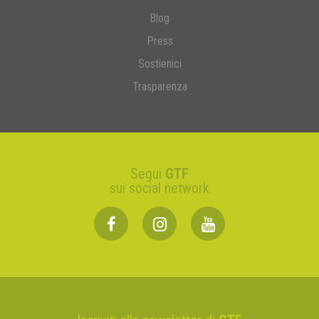
Blog
Press
Sostienici
Trasparenza
Segui
GTF
sui social network