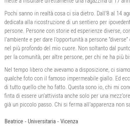
mette a insultare direttamente una ragazzina di 17 ann
Pochi sanno in realtà cosa ci sia dietro. Dall’8 al 14
dedicata alla ricostruzione di un sentiero per ipoveden
persone. Persone con storie ed esperienze diverse, con
l’ambiente e per dare l’opportunità a persone “diverse”
nel più profondo del mio cuore. Non soltanto dal punto
per la comunità, per altre persone, per chi ne ha più b
Nel tempo libero che avevamo a disposizione, ci siamo
qualche foto con il famoso impermeabile giallo. Ed ecc
di tutto quello che ho fatto. Questa sono io, chi mi co
finta di essere un’attivista anche solo per una mezz’or
già un piccolo passo. Chi si ferma all’apparenza non sa
Beatrice - Universitaria - Vicenza