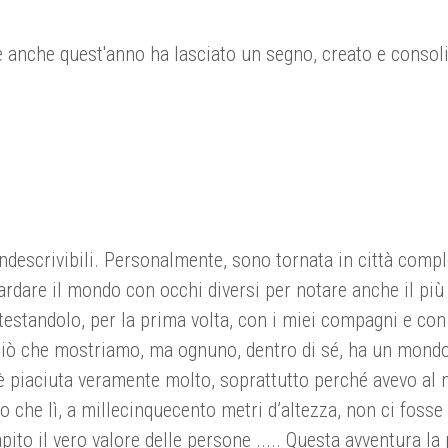
 anche quest'anno ha lasciato un segno, creato e consolida
 indescrivibili. Personalmente, sono tornata in città co
are il mondo con occhi diversi per notare anche il più pic
 testandolo, per la prima volta, con i miei compagni e con
o ciò che mostriamo, ma ognuno, dentro di sé, ha un mondo
i è piaciuta veramente molto, soprattutto perché avevo a
to che lì, a millecinquecento metri d’altezza, non ci fosse
ito il vero valore delle persone ..... Questa avventura la 