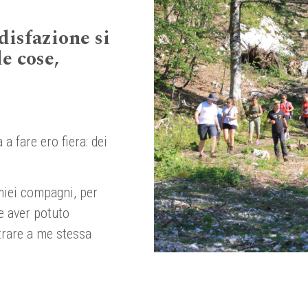
disfazione si
e cose,
a fare ero fiera: dei
miei compagni, per
 e aver potuto
strare a me stessa