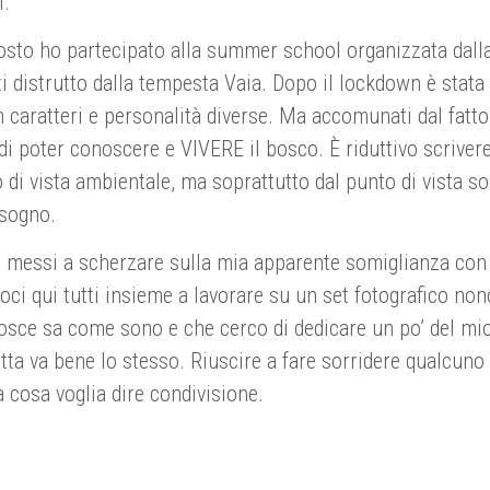
i.
 agosto ho partecipato alla summer school organizzata dal
ti distrutto dalla tempesta Vaia. Dopo il lockdown è stat
 caratteri e personalità diverse. Ma accomunati dal fatto
 di poter conoscere e VIVERE il bosco. È riduttivo scriver
 di vista ambientale, ma soprattutto dal punto di vista 
isogno.
 messi a scherzare sulla mia apparente somiglianza con
oci qui tutti insieme a lavorare su un set fotografico no
nosce sa come sono e che cerco di dedicare un po’ del mio
etta va bene lo stesso. Riuscire a fare sorridere qualcuno
 cosa voglia dire condivisione.