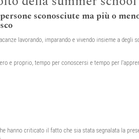
olto della summer school
e persone sconosciute ma più o meno 
osco
 vacanze lavorando, imparando e vivendo insieme a degli s
vero e proprio, tempo per conoscersi e tempo per l'appren
e hanno criticato il fatto che sia stata segnalata la pres