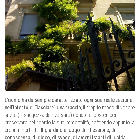
L’uomo ha da sempre caratterizzato ogni sua realizzazione
nell’intento di “lasciare” una traccia
, il proprio modo di vedere
la vita (la saggezza da riversare) donato ai posteri per
preservare nel ricordo la sua immortalità, soffrendo appunto la
propria mortalità.
Il giardino è luogo di riflessione, di
conoscenza, di gioco, di svago, di ameni istanti di lucida