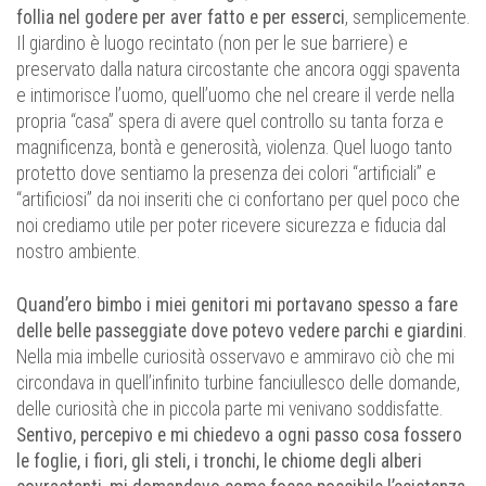
follia nel godere per aver fatto e per esserci
, semplicemente.
Il giardino è luogo recintato (non per le sue barriere) e
preservato dalla natura circostante che ancora oggi spaventa
e intimorisce l’uomo, quell’uomo che nel creare il verde nella
propria “casa” spera di avere quel controllo su tanta forza e
magnificenza, bontà e generosità, violenza. Quel luogo tanto
protetto dove sentiamo la presenza dei colori “artificiali” e
“artificiosi” da noi inseriti che ci confortano per quel poco che
noi crediamo utile per poter ricevere sicurezza e fiducia dal
nostro ambiente.
Quand’ero bimbo i miei genitori mi portavano spesso a fare
delle belle passeggiate dove potevo vedere parchi e giardini
.
Nella mia imbelle curiosità osservavo e ammiravo ciò che mi
circondava in quell’infinito turbine fanciullesco delle domande,
delle curiosità che in piccola parte mi venivano soddisfatte.
Sentivo, percepivo e mi chiedevo a ogni passo cosa fossero
le foglie, i fiori, gli steli, i tronchi, le chiome degli alberi