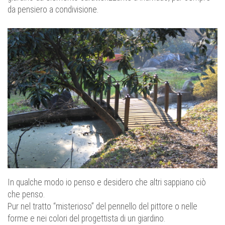
da pensiero a condivisione.
In qualche modo io penso e desidero che altri sappiano ciò
che penso.
Pur nel tratto “misterioso” del pennello del pittore o nelle
forme e nei colori del progettista di un giardino.