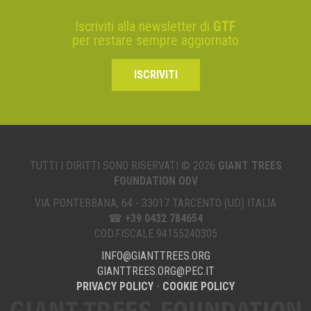
Iscriviti alla newsletter di
GTF
per restare sempre aggiornato
ISCRIVITI
TUTTI I DIRITTI SONO RISERVATI © 2026
GIANT TREES
FOUNDATION ODV
VIA PONTEBBANA, 64 - 33017 TARCENTO (UD) ITALIA
☎
+39 0432 784654
COD.FISCALE 94155240305
INFO@GIANTTREES.ORG
GIANTTREES.ORG@PEC.IT
PRIVACY POLICY
•
COOKIE POLICY