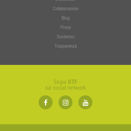
Collaborazioni
Blog
Press
Sostienici
Trasparenza
Segui
GTF
sui social network