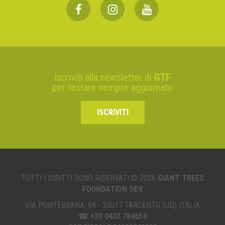
Iscriviti alla newsletter di
GTF
per restare sempre aggiornato
ISCRIVITI
TUTTI I DIRITTI SONO RISERVATI © 2026
GIANT TREES
FOUNDATION ODV
VIA PONTEBBANA, 64 - 33017 TARCENTO (UD) ITALIA
☎
+39 0432 784654