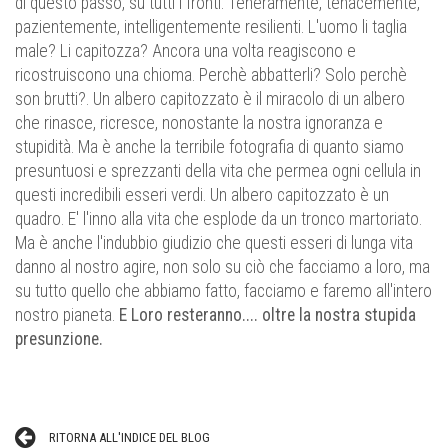
di questo passo, su tutti i fronti. Teneramente, tenacemente,
pazientemente, intelligentemente resilienti. L'uomo li taglia
male? Li capitozza? Ancora una volta reagiscono e
ricostruiscono una chioma. Perchè abbatterli? Solo perchè
son brutti?. Un albero capitozzato è il miracolo di un albero
che rinasce, ricresce, nonostante la nostra ignoranza e
stupidità. Ma è anche la terribile fotografia di quanto siamo
presuntuosi e sprezzanti della vita che permea ogni cellula in
questi incredibili esseri verdi. Un albero capitozzato è un
quadro. E' l'inno alla vita che esplode da un tronco martoriato.
Ma è anche l'indubbio giudizio che questi esseri di lunga vita
danno al nostro agire, non solo su ciò che facciamo a loro, ma
su tutto quello che abbiamo fatto, facciamo e faremo all'intero
nostro pianeta.
E Loro resteranno.... oltre la nostra stupida
presunzione.
RITORNA ALL'INDICE DEL BLOG