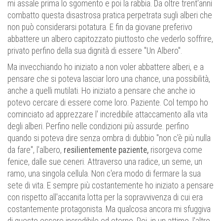
mi assale prima lo sgomento e poi la rabbia. Da oltre trent'anni
combatto questa disastrosa pratica perpetrata sugli alberi che
non può considerarsi potatura. E fin da giovane preferivo
abbattere un albero capitozzato piuttosto che vederlo soffrire,
privato perfino della sua dignità di essere "Un Albero".
Ma invecchiando ho iniziato a non voler abbattere alberi, e a
pensare che si poteva lasciar loro una chance, una possibilità,
anche a quelli mutilati. Ho iniziato a pensare che anche io
potevo cercare di essere come loro. Paziente. Col tempo ho
cominciato ad apprezzare l' incredibile attaccamento alla vita
degli alberi. Perfino nelle condizioni più assurde. perfino
quando si poteva dire senza ombra di dubbio "non c'è più nulla
da fare", l'albero,
resilientemente paziente,
risorgeva come
fenice, dalle sue ceneri. Attraverso una radice, un seme, un
ramo, una singola cellula. Non c'era modo di fermare la sua
sete di vita. E sempre più costantemente ho iniziato a pensare
con rispetto all'accanita lotta per la sopravvivenza di cui era
costantemente protagonista. Ma qualcosa ancora mi sfuggiva