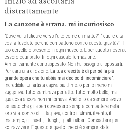
Inizio ad ascoltarla
distrattamente
La canzone è strana. mi incuriosisco
"Dove vai a faticare verso l'alto come un matto?" " quelle dita
così affusolate perchè combattono contro questa gravità?" Il
tuo cervello è presente in ogni muscolo. E per questo riesci ad
essere equilibrato. In ogni casuale formazione.
Armonicamente contrappesato. Non hai bisogno di spostarti.
Per darti una direzione.
La tua crescita è di per sé la più
grande opera che tu abbia mai deciso di incominciare
".
Incredibile. Un artista capiva più di me. o per lo meno mi
suggeriva. Tutto sembrava perfetto. Tutto molto bello, ma
qualcosa ancora non mi tornava. Anche io da sempre avevo
pensato che gli alberi dovessero sempre combattere nella
loro vita: contro chi li tagliava, contro i fulmini, il vento, il
maltempo, gli insetti, i funghi, gli altri alberi. Combattere per
sopravvivere. E questo è quello che ci è sempre stato