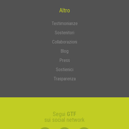
Altro
Testimonianze
Sostenitori
Collaborazioni
Blog
Press
Sostienici
Trasparenza
Segui
GTF
sui social network