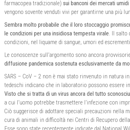
farmacopea tradizionale)
sui banconi dei mercati umidi
vengono sovente venduti vivi per garantirne una più lu
Sembra molto probabile che il loro stoccaggio promiscu
le condizioni per una insidiosa tempesta virale
. Il salt
condizioni, nel liquame di sangue, umori ed escrement
Le conoscenze sull’argomento sono ancora provvisorie, 
diffusione pandemica sostenuta esclusivamente da mo
SARS – CoV – 2 non è mai stato rinvenuto in natura in a
tedeschi indicano che in laboratorio possono essere infett
Visto che si tratta di un virus ancora del tutto sconosci
a cui l’uomo potrebbe trasmettere l’infezione con impru
Ciò suggerisce di adottare speciali precauzioni nella man
cura di animali in difficoltà nei Centri di Recupero del
Esse sono state recentemente indicate dal National Wild