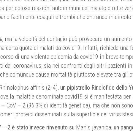
da pericolose reazioni autoimmuni del malato dirette vers
luppano facilmente coaguli e trombi che entrando in circol
%, ma la velocità del contagio può provocare un aumento d
una certa quota di malati da covid19, infatti, richiede una
l corso di una violenta epidemia da covid19 in breve temp
ti dal coronavirus, sia nei confronti degli altri pazienti in
, che comunque causa mortalità piuttosto elevate tra gli o
hinolophus affinis (2; 4),
un pipistrello Rinolofide dello 
 dove la malattia denominata covid19 si è manifestata per
S – CoV – 2 (96,3% di identità genetica), ma che non sono 
omeri proteici disseminati sulla superficie del virus stess
V – 2 è stato invece rinvenuto su
Manis javanica,
un pango