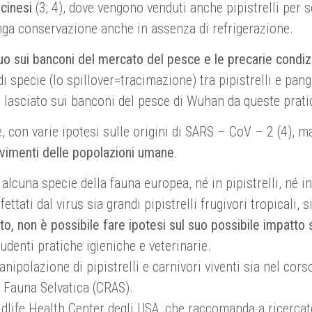
 cinesi
(3; 4), dove vengono venduti anche pipistrelli per s
nga conservazione anche in assenza di refrigerazione.
o sui banconi del mercato del pesce e le precarie condizi
o di specie (lo spillover=tracimazione) tra pipistrelli e p
i lasciato sui banconi del pesce di Wuhan da queste prat
con varie ipotesi sulle origini di SARS – CoV – 2 (4), 
vimenti delle popolazioni umane
.
lcuna specie della fauna europea, né in pipistrelli, né in
ati dal virus sia grandi pipistrelli frugivori tropicali, sia
uto, non è possibile fare ipotesi sul suo possibile impatto
denti pratiche igieniche e veterinarie.
ipolazione di pipistrelli e carnivori viventi sia nel corso 
la Fauna Selvatica (CRAS).
life Health Center degli USA, che raccomanda a ricercator