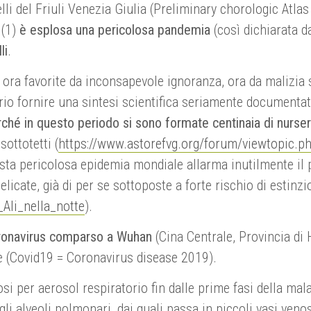
lli del Friuli Venezia Giulia (Preliminary chorologic Atlas
 (1)
è esplosa una pericolosa pandemia
(così dichiarata 
li
.
 ora favorite da inconsapevole ignoranza, ora da malizia s
io fornire una sintesi scientifica seriamente documenta
rché in questo periodo si sono formate centinaia di nurse
 sottotetti (
https://www.astorefvg.org/forum/viewtopic.p
sta pericolosa epidemia mondiale allarma inutilmente il 
elicate, già di per se sottoposte a forte rischio di estinz
Ali_nella_notte
).
oronavirus comparso a Wuhan
(Cina Centrale, Provincia d
me (Covid19 = Coronavirus disease 2019).
i per aerosol respiratorio fin dalle prime fasi della mal
li alveoli polmonari, dai quali passa in piccoli vasi veno