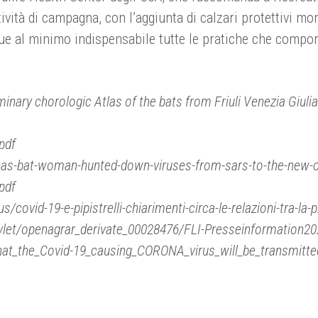
tività di campagna, con l’aggiunta di calzari protettivi m
que al minimo indispensabile tutte le pratiche che compor
eliminary chorologic Atlas of the bats from Friuli Venezia Giu
pdf
inas-bat-woman-hunted-down-viruses-from-sars-to-the-new-
pdf
covid-19-e-pipistrelli-chiarimenti-circa-le-relazioni-tra-la-p
vlet/openagrar_derivate_00028476/FLI-Presseinformation20
_that_the_Covid-19_causing_CORONA_virus_will_be_transmitt