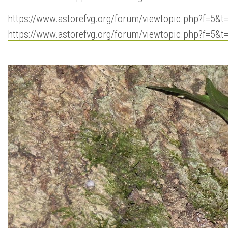
https://www.astorefvg.org/forum/viewtopic.php?f=5&t
https://www.astorefvg.org/forum/viewtopic.php?f=5&t