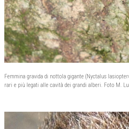
Femmina gravida di nottola gigante (Nyctalus lasiopter
rari e più legati alle cavità dei grandi alberi. Foto M. Lu