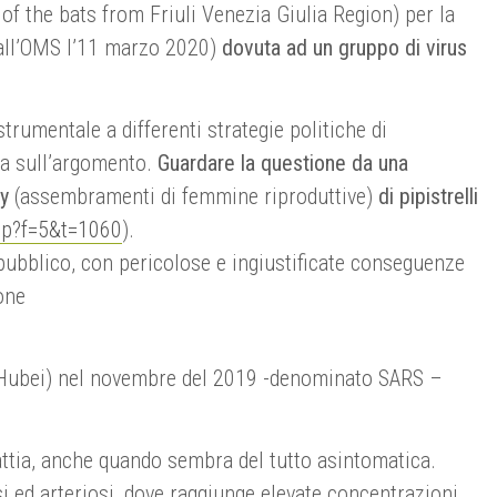
 of the bats from Friuli Venezia Giulia Region) per la
dall’OMS l’11 marzo 2020)
dovuta ad un gruppo di virus
trumentale a differenti strategie politiche di
ta sull’argomento.
Guardare la questione da una
ry
(assembramenti di femmine riproduttive)
di pipistrelli
hp?f=5&t=1060
).
pubblico, con pericolose e ingiustificate conseguenze
ione
i Hubei) nel novembre del 2019 -denominato SARS –
attia, anche quando sembra del tutto asintomatica.
si ed arteriosi, dove raggiunge elevate concentrazioni.