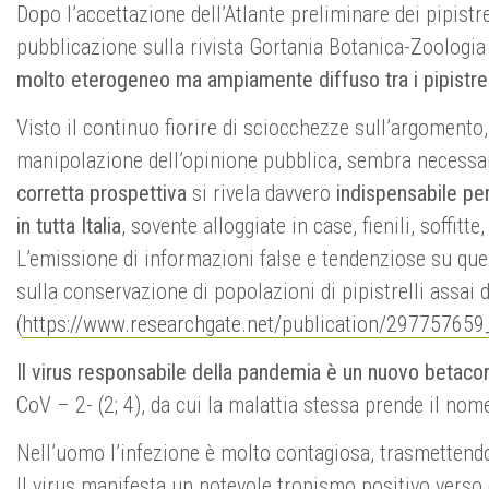
Dopo l’accettazione dell’Atlante preliminare dei pipistre
pubblicazione sulla rivista Gortania Botanica-Zoologia
molto eterogeneo ma ampiamente diffuso tra i pipistrel
Visto il continuo fiorire di sciocchezze sull’argomento,
manipolazione dell’opinione pubblica, sembra necessar
corretta prospettiva
si rivela davvero
indispensabile pe
in tutta Italia
, sovente alloggiate in case, fienili, soffitte,
L’emissione di informazioni false e tendenziose su que
sulla conservazione di popolazioni di pipistrelli assai d
(
https://www.researchgate.net/publication/297757659_
Il virus responsabile della pandemia è un nuovo betac
CoV – 2- (2; 4), da cui la malattia stessa prende il no
Nell’uomo l’infezione è molto contagiosa, trasmettendos
Il virus manifesta un notevole tropismo positivo verso g