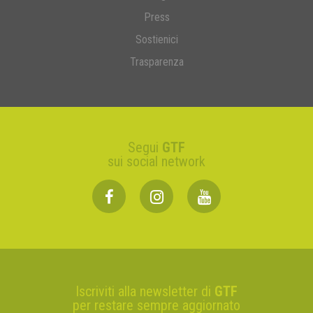
Press
Sostienici
Trasparenza
Segui
GTF
sui social network
Iscriviti alla newsletter di
GTF
per restare sempre aggiornato