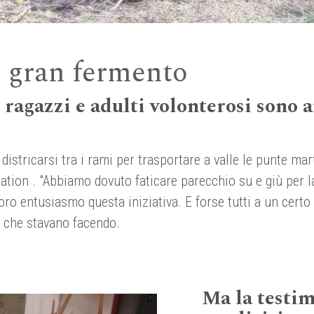
on gran fermento
ragazzi e adulti volonterosi sono a
 districarsi tra i rami per trasportare a valle le punte ma
ndation . "Abbiamo dovuto faticare parecchio su e giù pe
ro entusiasmo questa iniziativa. E forse tutti a un certo 
a che stavano facendo.
Ma la testi