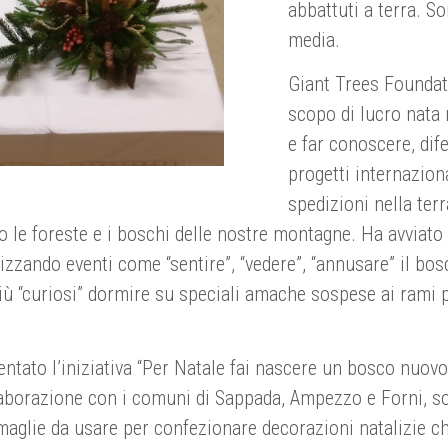
abbattuti a terra. S
media.
Giant Trees Foundat
scopo di lucro nata 
e far conoscere, dife
progetti internaziona
spedizioni nella ter
e foreste e i boschi delle nostre montagne. Ha avviato ini
nizzando eventi come “sentire”, “vedere”, “annusare” il bo
iù “curiosi” dormire su speciali amache sospese ai rami p
tato l’iniziativa “Per Natale fai nascere un bosco nuovo” 
llaborazione con i comuni di Sappada, Ampezzo e Forni, so
amaglie da usare per confezionare decorazioni natalizie 