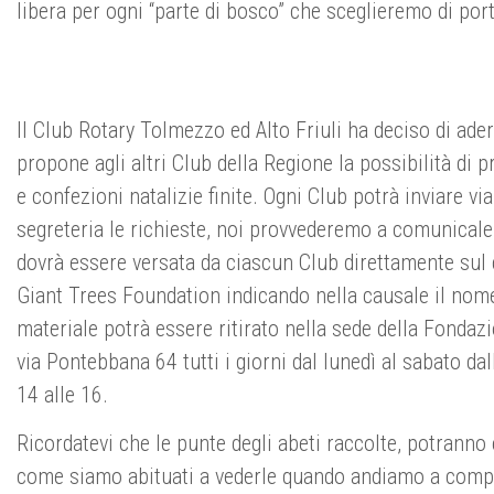
libera per ogni “parte di bosco” che sceglieremo di porta
Il Club Rotary Tolmezzo ed Alto Friuli ha deciso di aderir
propone agli altri Club della Regione la possibilità di p
e confezioni natalizie finite. Ogni Club potrà inviare vi
segreteria le richieste, noi provvederemo a comunicale 
dovrà essere versata da ciascun Club direttamente sul 
Giant Trees Foundation indicando nella causale il nome d
materiale potrà essere ritirato nella sede della Fondaz
via Pontebbana 64 tutti i giorni dal lunedì al sabato dal
14 alle 16.
Ricordatevi che le punte degli abeti raccolte, potranno
come siamo abituati a vederle quando andiamo a compr