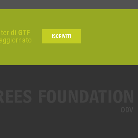
tter di
GTF
ISCRIVITI
 aggiornato