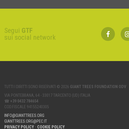
Segui
GTF
sui social network
TUTTI I DIRITTI SONO RISERVATI © 2026
GIANT TREES FOUNDATION ODV
VIA PONTEBBANA, 64 - 33017 TARCENTO (UD) ITALIA
☎
+39 0432 784654
COD.FISCALE 94155240305
INFO@GIANTTREES.ORG
GIANTTREES.ORG@PEC.IT
PRIVACY POLICY
•
COOKIE POLICY