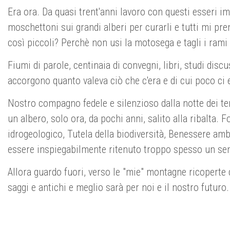
Era ora. Da quasi trent'anni lavoro con questi esseri i
moschettoni sui grandi alberi per curarli e tutti mi pre
così piccoli? Perchè non usi la motosega e tagli i rami 
Fiumi di parole, centinaia di convegni, libri, studi disc
accorgono quanto valeva ciò che c'era e di cui poco ci e
Nostro compagno fedele e silenzioso dalla notte dei te
un albero, solo ora, da pochi anni, salito alla ribalt
idrogeologico, Tutela della biodiversità, Benessere amb
essere inspiegabilmente ritenuto troppo spesso un semp
Allora guardo fuori, verso le "mie" montagne ricoperte 
saggi e antichi e meglio sarà per noi e il nostro futuro.