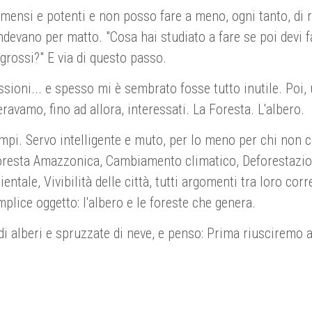
mmensi e potenti e non posso fare a meno, ogni tanto, di r
ndevano per matto. "Cosa hai studiato a fare se poi devi fa
grossi?" E via di questo passo.
ussioni... e spesso mi è sembrato fosse tutto inutile. Poi,
ravamo, fino ad allora, interessati. La Foresta. L'albero.
mpi. Servo intelligente e muto, per lo meno per chi non
a. Foresta Amazzonica, Cambiamento climatico, Deforestazi
ientale, Vivibilità delle città, tutti argomenti tra loro
lice oggetto: l'albero e le foreste che genera.
di alberi e spruzzate di neve, e penso: Prima riusciremo a