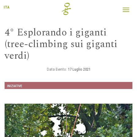
ITA
Toggl
navig
4° Esplorando i giganti
(tree-climbing sui giganti
verdi)
Data Evento:
17 Luglio 2021
INIZIATIVE