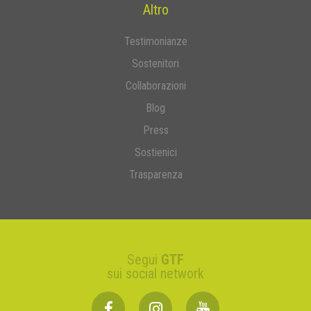
Altro
Testimonianze
Sostenitori
Collaborazioni
Blog
Press
Sostienici
Trasparenza
Segui
GTF
sui social network