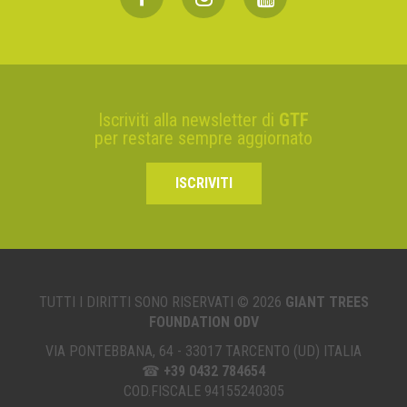
Iscriviti alla newsletter di
GTF
per restare sempre aggiornato
ISCRIVITI
TUTTI I DIRITTI SONO RISERVATI © 2026
GIANT TREES
FOUNDATION ODV
VIA PONTEBBANA, 64 - 33017 TARCENTO (UD) ITALIA
☎
+39 0432 784654
COD.FISCALE 94155240305