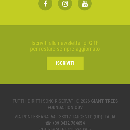
Iscriviti alla newsletter di
GTF
per restare sempre aggiornato
ISCRIVITI
TUTTI I DIRITTI SONO RISERVATI © 2026
GIANT TREES
FOUNDATION ODV
VIA PONTEBBANA, 64 - 33017 TARCENTO (UD) ITALIA
☎
+39 0432 784654
COD.FISCALE 94155240305