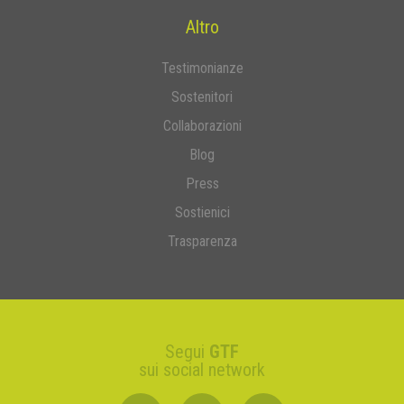
Altro
Testimonianze
Sostenitori
Collaborazioni
Blog
Press
Sostienici
Trasparenza
Segui
GTF
sui social network