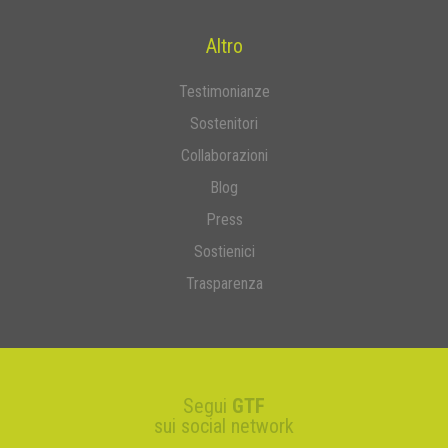
Altro
Testimonianze
Sostenitori
Collaborazioni
Blog
Press
Sostienici
Trasparenza
Segui
GTF
sui social network