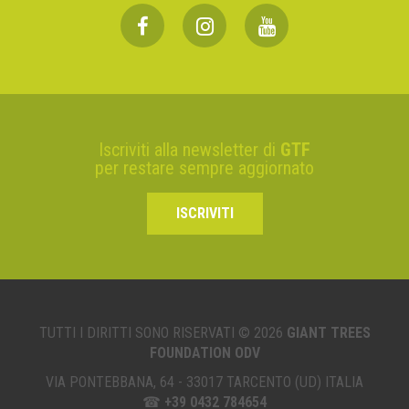
Iscriviti alla newsletter di
GTF
per restare sempre aggiornato
ISCRIVITI
TUTTI I DIRITTI SONO RISERVATI © 2026
GIANT TREES
FOUNDATION ODV
VIA PONTEBBANA, 64 - 33017 TARCENTO (UD) ITALIA
☎
+39 0432 784654