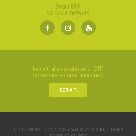
Segui
GTF
sui social network
Iscriviti alla newsletter di
GTF
per restare sempre aggiornato
ISCRIVITI
TUTTI I DIRITTI SONO RISERVATI © 2026
GIANT TREES