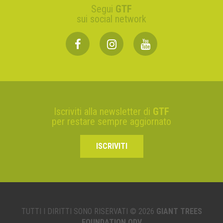
Segui
GTF
sui social network
Iscriviti alla newsletter di
GTF
per restare sempre aggiornato
ISCRIVITI
TUTTI I DIRITTI SONO RISERVATI © 2026
GIANT TREES
FOUNDATION ODV