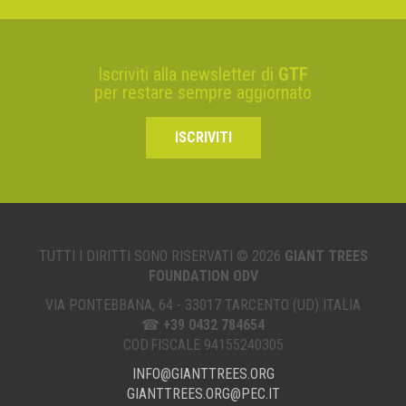
Iscriviti alla newsletter di
GTF
per restare sempre aggiornato
ISCRIVITI
TUTTI I DIRITTI SONO RISERVATI © 2026
GIANT TREES
FOUNDATION ODV
VIA PONTEBBANA, 64 - 33017 TARCENTO (UD) ITALIA
☎
+39 0432 784654
COD.FISCALE 94155240305
INFO@GIANTTREES.ORG
GIANTTREES.ORG@PEC.IT