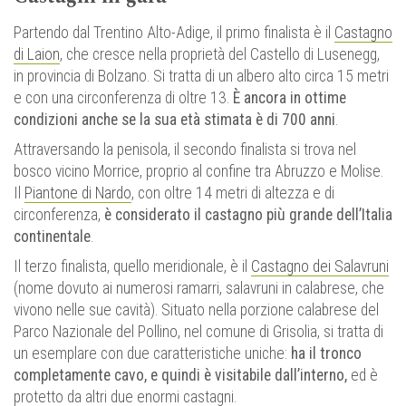
Partendo dal Trentino Alto-Adige, il primo finalista è il
Castagno
di Laion
, che cresce nella proprietà del Castello di Lusenegg,
in provincia di Bolzano. Si tratta di un albero alto circa 15 metri
e con una circonferenza di oltre 13.
È ancora in ottime
condizioni anche se la sua età stimata è di 700 anni
.
Attraversando la penisola, il secondo finalista si trova nel
bosco vicino Morrice, proprio al confine tra Abruzzo e Molise.
Il
Piantone di Nardo
, con oltre 14 metri di altezza e di
circonferenza,
è considerato il castagno più grande dell’Italia
continentale
.
Il terzo finalista, quello meridionale, è il
Castagno dei Salavruni
(nome dovuto ai numerosi ramarri, salavruni in calabrese, che
vivono nelle sue cavità). Situato nella porzione calabrese del
Parco Nazionale del Pollino, nel comune di Grisolia, si tratta di
un esemplare con due caratteristiche uniche:
ha il tronco
completamente cavo, e quindi è visitabile dall’interno,
ed è
protetto da altri due enormi castagni.