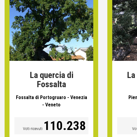
La quercia di
La
Fossalta
Fossalta di Portogruaro - Venezia
Pien
- Veneto
110.238
Voti ricevuti
Vot