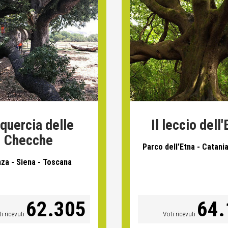
 quercia delle
Il leccio dell'
Checche
Parco dell'Etna - Catania 
za - Siena - Toscana
62.305
64.
i ricevuti
Voti ricevuti