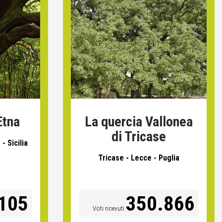
Etna
La quercia Vallonea
di Tricase
- Sicilia
Tricase - Lecce - Puglia
105
350.866
Voti ricevuti