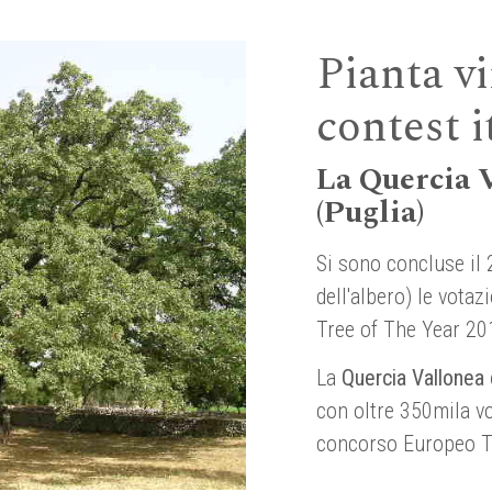
Pianta vi
contest i
La Quercia V
(Puglia)
Si sono concluse il
dell'albero) le votazi
Tree of The Year 20
La
Quercia Vallonea 
con oltre 350mila vot
concorso Europeo Tr