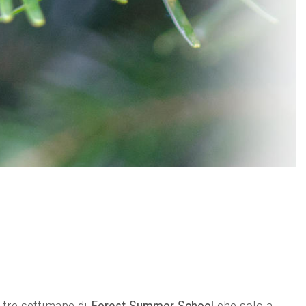
 tre settimane di
Forest Summer School
che solo a