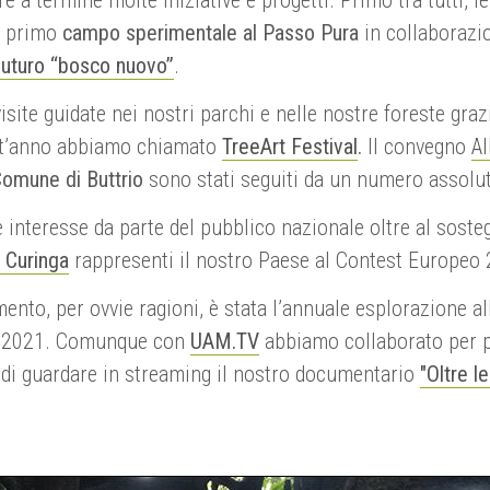
el primo
campo sperimentale al Passo Pura
in collaborazi
 futuro “bosco nuovo”
.
site guidate nei nostri parchi e nelle nostre foreste gra
est’anno abbiamo chiamato
TreeArt Festival
.
Il convegno
Al
omune di Buttrio
sono stati seguiti da un numero assolu
nteresse da parte del pubblico nazionale oltre al sostegno
i Curinga
rappresenti il nostro Paese al Contest Europeo
to, per ovvie ragioni, è stata l’annuale esplorazione alla 
el 2021. Comunque con
UAM.TV
abbiamo collaborato per p
à di guardare in streaming il nostro documentario
"Oltre l