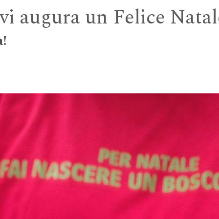
 vi augura un Felice Nata
a!